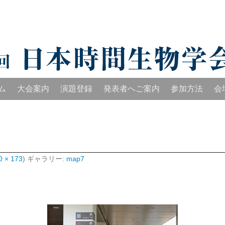
時間生物学会学術大
ム
大会案内
演題登録
発表者へご案内
参加方法
会
0 × 173
) ギャラリー:
map7