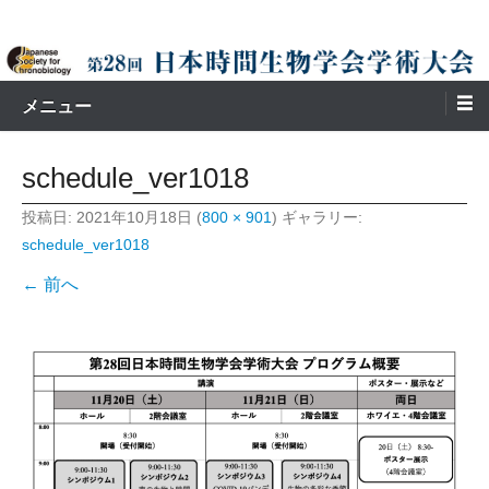
コ
Japanese Society for Chronobiology
第28回日本時間生物学会学術大
ン
テ
会
ン
メニュー
ツ
へ
schedule_ver1018
ス
投稿日:
2021年10月18日
(
800 × 901
) ギャラリー:
キ
schedule_ver1018
ッ
← 前へ
プ